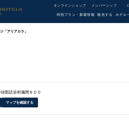
オンラインショップ
メンバーシップ
特別プラン・新着情報
観光する
ホテル
ジ「アリアカラ」
」
縄県中頭郡読谷村儀間６００
マップを確認する