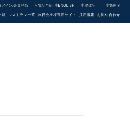
ログイン
/
会員登録
電話予約
ENGLISH
簡体字
繁体字
一覧
レストラン一覧
旅行会社様専用サイト
採用情報
お問い合わせ